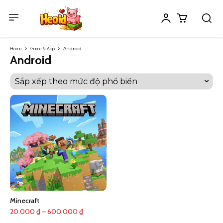
Home
Game & App
Android
Android
Minecraft
Khoảng
20.000
₫
–
600.000
₫
giá: