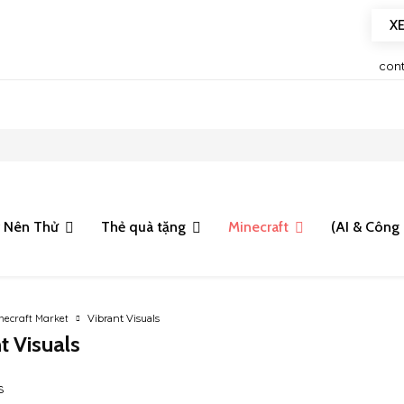
X
me hay, phân tích gameplay và chia sẻ trải nghiệm tại Heoid.
con
 Nên Thử
Thẻ quà tặng
Minecraft
(AI & Công
necraft Market
Vibrant Visuals
t Visuals