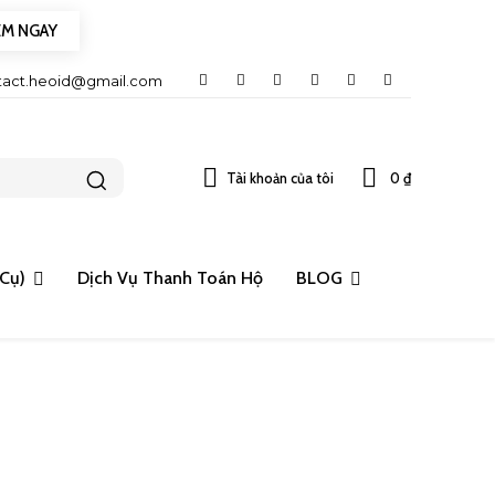
EM NGAY
tact.heoid@gmail.com
Tài khoản của tôi
0 ₫
 Cụ)
Dịch Vụ Thanh Toán Hộ
BLOG