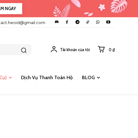
EM NGAY
tact.heoid@gmail.com
Tài khoản của tôi
0 ₫
Cụ)
Dịch Vụ Thanh Toán Hộ
BLOG