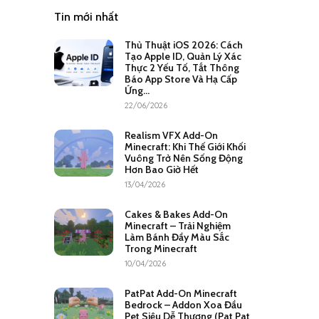
Tin mới nhất
Thủ Thuật iOS 2026: Cách
Tạo Apple ID, Quản Lý Xác
Thực 2 Yếu Tố, Tắt Thông
Báo App Store Và Hạ Cấp
Ứng...
22/06/2026
Realism VFX Add-On
Minecraft: Khi Thế Giới Khối
Vuông Trở Nên Sống Động
Hơn Bao Giờ Hết
13/04/2026
Cakes & Bakes Add-On
Minecraft – Trải Nghiệm
Làm Bánh Đầy Màu Sắc
Trong Minecraft
10/04/2026
PatPat Add-On Minecraft
Bedrock – Addon Xoa Đầu
Pet Siêu Dễ Thương (Pat Pat