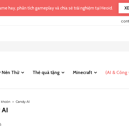
X
me hay, phân tích gameplay và chia sẻ trải nghiệm tại Heoid.
con
 Nên Thử
Thẻ quà tặng
Minecraft
(AI & Công 
i khoản
Candy AI
 AI