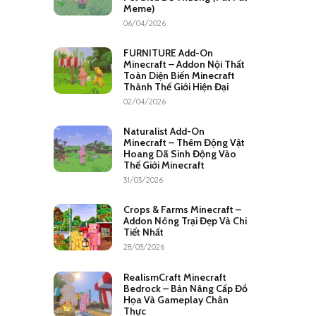
Meme)
06/04/2026
FURNITURE Add-On
Minecraft – Addon Nội Thất
Toàn Diện Biến Minecraft
Thành Thế Giới Hiện Đại
02/04/2026
Naturalist Add-On
Minecraft – Thêm Động Vật
Hoang Dã Sinh Động Vào
Thế Giới Minecraft
31/03/2026
Crops & Farms Minecraft –
Addon Nông Trại Đẹp Và Chi
Tiết Nhất
28/03/2026
RealismCraft Minecraft
Bedrock – Bản Nâng Cấp Đồ
Họa Và Gameplay Chân
Thực