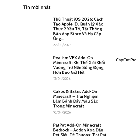
Tin mới nhất
Thủ Thuật iOS 2026: Cách
Tạo Apple ID, Quản Lý Xác
Thực 2 Yếu Tố, Tắt Thông
Báo App Store Và Hạ Cấp
Ứng...
22/06/2026
Realism VFX Add-On
CapCut Pr
Minecraft: Khi Thế Giới Khối
Vuông Trở Nên Sống Động
Hơn Bao Giờ Hết
13/04/2026
Cakes & Bakes Add-On
Minecraft – Trải Nghiệm
Làm Bánh Đầy Màu Sắc
Trong Minecraft
10/04/2026
PatPat Add-On Minecraft
Bedrock – Addon Xoa Đầu
Pet Siêu Dễ Thương (Pat Pat