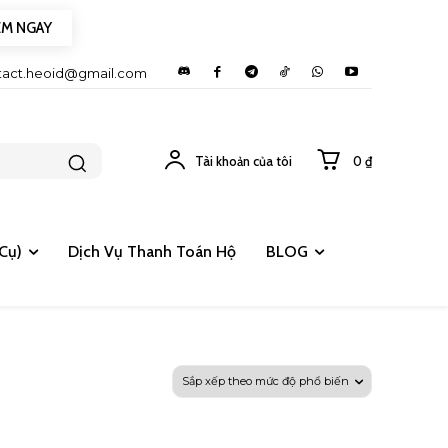
EM NGAY
tact.heoid@gmail.com
Tài khoản của tôi
0 ₫
Cụ)
Dịch Vụ Thanh Toán Hộ
BLOG