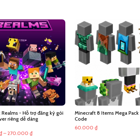
 Realms - Hỗ trợ đăng ký gói
Minecraft 8 Items Mega Pack
ver riêng dễ dàng
Code
60.000
₫
Khoảng
₫
–
270.000
₫