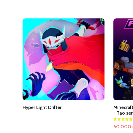
từ
20.000 ₫
đến
600.000 ₫
Hyper Light Drifter
Minecraft
- Tạo ser
60.000