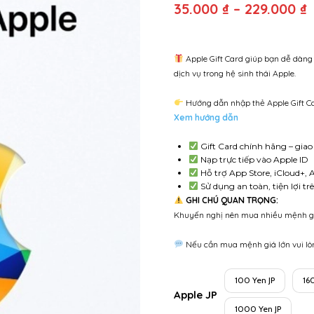
35.000
₫
–
229.000
₫
g
t
3
Apple Gift Card giúp bạn dễ dàng
dịch vụ trong hệ sinh thái Apple.
2
Hướng dẫn nhập thẻ Apple Gift Ca
Xem hướng dẫn
Gift Card chính hãng – gia
Nạp trực tiếp vào Apple ID
Hỗ trợ App Store, iCloud+, 
Sử dụng an toàn, tiện lợi tr
GHI CHÚ QUAN TRỌNG:
Khuyến nghị nên mua nhiều mệnh gi
Nếu cần mua mệnh giá lớn vui lò
100 Yen JP
16
Apple JP
1000 Yen JP