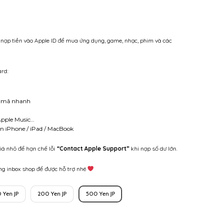
Khoảng
iá:
ừ
5.000 ₫
 nạp tiền vào Apple ID để mua ứng dụng, game, nhạc, phim và các
đến
29.000 ₫
rd:
o mã nhanh
Apple Music…
ên iPhone / iPad / MacBook
á nhỏ để hạn chế lỗi
“Contact Apple Support”
khi nạp số dư lớn.
ng inbox shop để được hỗ trợ nhé
0 Yen JP
200 Yen JP
500 Yen JP