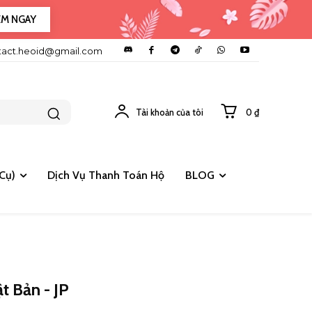
EM NGAY
tact.heoid@gmail.com
Tài khoản của tôi
0 ₫
Cụ)
Dịch Vụ Thanh Toán Hộ
BLOG
t Bản - JP