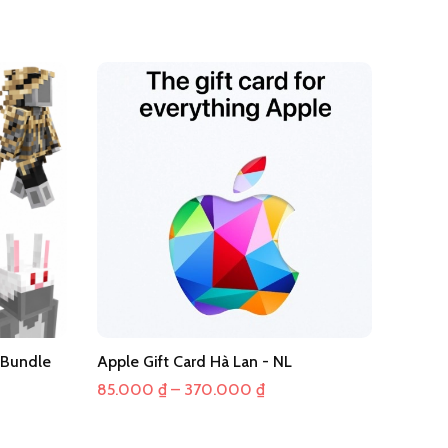
 Bundle
Apple Gift Card Hà Lan - NL
Khoảng
85.000
₫
–
370.000
₫
giá:
từ