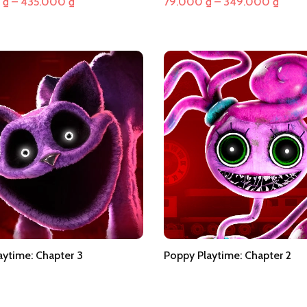
Khoảng
Khoả
0
₫
–
435.000
₫
79.000
₫
–
349.000
₫
giá:
giá:
từ
từ
336.000 ₫
79.0
đến
đến
435.000 ₫
349.
aytime: Chapter 3
Poppy Playtime: Chapter 2