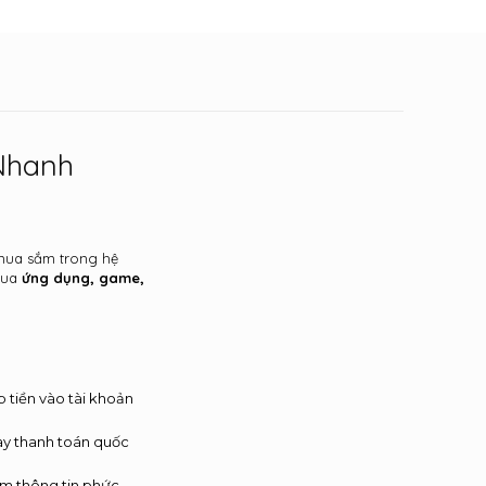
 Nhanh
 mua sắm trong hệ
 mua
ứng dụng, game,
p tiền vào tài khoản
hay thanh toán quốc
êm thông tin phức