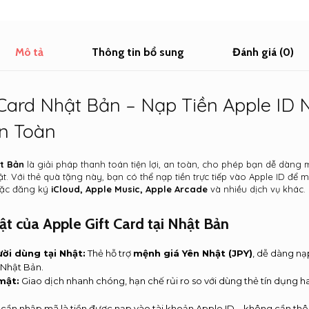
Mô tả
Thông tin bổ sung
Đánh giá (0)
 Card Nhật Bản – Nạp Tiền Apple ID
n Toàn
ật Bản
là giải pháp thanh toán tiện lợi, an toàn, cho phép bạn dễ dàng
hật. Với thẻ quà tặng này, bạn có thể nạp tiền trực tiếp vào Apple ID để
ặc đăng ký
iCloud, Apple Music, Apple Arcade
và nhiều dịch vụ khác.
ật của Apple Gift Card tại Nhật Bản
ời dùng tại Nhật:
Thẻ hỗ trợ
mệnh giá Yên Nhật (JPY)
, dễ dàng nạ
 Nhật Bản.
mật:
Giao dịch nhanh chóng, hạn chế rủi ro so với dùng thẻ tín dụng 
 cần nhập mã là tiền được nạp vào tài khoản Apple ID – không cần th