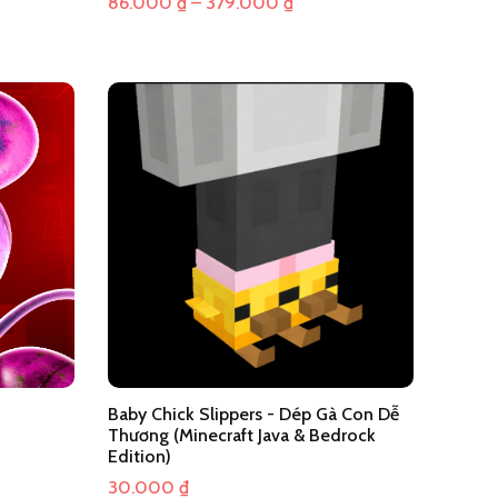
ng
Khoảng
86.000
₫
–
379.000
₫
giá:
từ
00 ₫
86.000 ₫
đến
000 ₫
379.000 ₫
Baby Chick Slippers - Dép Gà Con Dễ
Thương (Minecraft Java & Bedrock
Edition)
30.000
₫