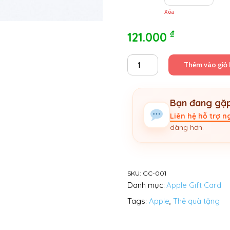
Xóa
₫
121.000
Apple
Thêm vào giỏ
Gift
Card
Nhật
Bạn đang gặp
Bản
-
Liên hệ hỗ trợ 
JP
dàng hơn.
số
lượng
SKU:
GC-001
Danh mục:
Apple Gift Card
Tags:
Apple
,
Thẻ quà tặng