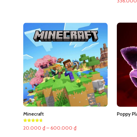
336.00
Minecraft
Poppy Pl
Khoảng
20.000
₫
–
600.000
₫
giá: