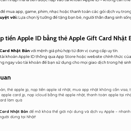
ể mua app, game, phim, nhạc hoặc thanh toán các gói dịch vụ trong 
uyệt vời:
Lựa chọn lý tưởng để tặng bạn bè, người thân đang sinh sống
 tiền Apple ID bằng thẻ Apple Gift Card Nhật 
 Card Nhật Bản
với mệnh giá phù hợp từ đơn vị cung cấp uy tín.
tài khoản Apple ID thông qua App Store hoặc website chính thức củ
g ngay vào tài khoản để bạn sử dụng cho mọi giao dịch trong hệ sinh
quan
bản, thẻ apple jp, nạp tiền apple id nhật, mua app nhật không cần visa, 
, apple card jp, nạp icloud bằng thẻ apple nhật, thanh toán apple tại nhậ
 card làm quà
 Card Nhật Bản
để mở khóa thế giới nội dung và dịch vụ Apple – nhanh
người dùng tại Nhật!