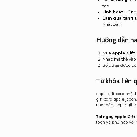
tạp.
Linh hoạt:
Dùng đ
Làm quà tặng t
Nhật Bản.
Hướng dẫn nạp
Mua
Apple Gift
Nhập mã thẻ vào 
Số dư sẽ được cộn
Từ khóa liên 
apple gift card nhật 
gift card apple japan
nhật bản, apple gift
Tải ngay Apple Gift
toàn và phù hợp với 