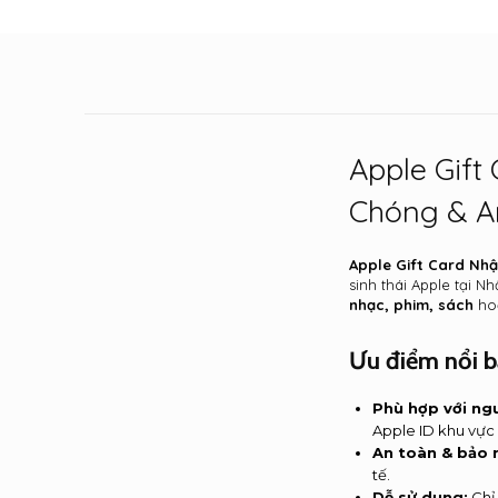
Apple Gift
Chóng & A
Apple Gift Card Nh
sinh thái Apple tại N
nhạc, phim, sách
ho
Ưu điểm nổi b
Phù hợp với ngư
Apple ID khu vực
An toàn & bảo 
tế.
Dễ sử dụng:
Chỉ