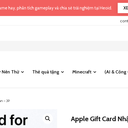
X
me hay, phân tích gameplay và chia sẻ trải nghiệm tại Heoid.
con
 Nên Thử
Thẻ quà tặng
Minecraft
(AI & Công 
ản – JP
Apple Gift Card Nhậ