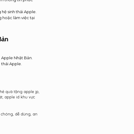
hệ sinh thái Apple.
 hoặc làm việc tại
Bản
a Apple Nhật Bản.
 thái Apple.
thẻ quà tặng apple jp,
t, apple id khu vực
 chóng, dễ dùng, an