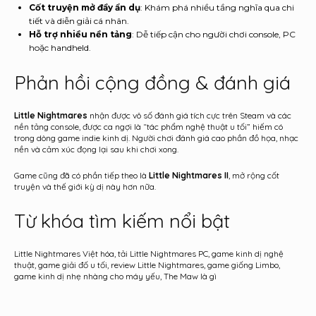
Cốt truyện mở đầy ẩn dụ
: Khám phá nhiều tầng nghĩa qua chi
tiết và diễn giải cá nhân.
Hỗ trợ nhiều nền tảng
: Dễ tiếp cận cho người chơi console, PC
hoặc handheld.
Phản hồi cộng đồng & đánh giá
Little Nightmares
nhận được vô số đánh giá tích cực trên Steam và các
nền tảng console, được ca ngợi là “tác phẩm nghệ thuật u tối” hiếm có
trong dòng game indie kinh dị. Người chơi đánh giá cao phần đồ họa, nhạc
nền và cảm xúc đọng lại sau khi chơi xong.
Game cũng đã có phần tiếp theo là
Little Nightmares II
, mở rộng cốt
truyện và thế giới kỳ dị này hơn nữa.
Từ khóa tìm kiếm nổi bật
Little Nightmares Việt hóa, tải Little Nightmares PC, game kinh dị nghệ
thuật, game giải đố u tối, review Little Nightmares, game giống Limbo,
game kinh dị nhẹ nhàng cho máy yếu, The Maw là gì