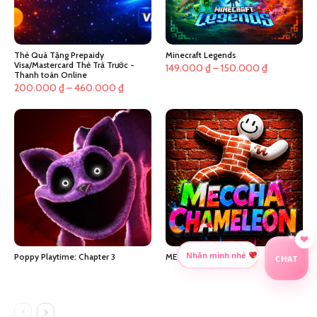
Thẻ Quà Tặng Prepaidy
Minecraft Legends
Visa/Mastercard Thẻ Trả Trước -
Khoảng
149.000
₫
–
150.000
₫
Thanh toán Online
giá:
Khoảng
200.000
₫
–
460.000
₫
từ
giá:
149.000 ₫
từ
đến
200.000 ₫
150.000 ₫
đến
460.000 ₫
*
CHAT
Poppy Playtime: Chapter 3
MECCHA CHAMELEON!
Nhắn mình nhé
+