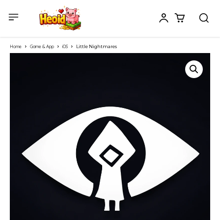
Home
Game & App
iOS
Little Nightmares