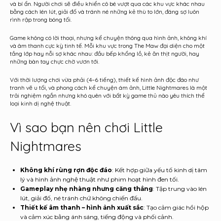
và bí ẩn. Người chơi sẽ điều khiển cô bé vượt qua các khu vực khác nhau
bằng cách lén lút, giải đố và tránh né những kẻ thù to lớn, đáng sợ luôn
rình rập trong bóng tối.
Game không có lời thoại, nhưng kể chuyện thông qua hình ảnh, không khí
và âm thanh cực kỳ tinh tế. Mỗi khu vực trong The Maw đại diện cho một
tầng lớp hay nỗi sợ khác nhau: đầu bếp khổng lồ, kẻ ăn thịt người, hay
những bàn tay chực chờ vươn tới.
Với thời lượng chơi vừa phải (4–6 tiếng), thiết kế hình ảnh độc đáo như
tranh vẽ u tối, và phong cách kể chuyện ám ảnh, Little Nightmares là một
trải nghiệm ngắn nhưng khó quên với bất kỳ game thủ nào yêu thích thể
loại kinh dị nghệ thuật.
Vì sao bạn nên chơi Little
Nightmares
Không khí rùng rợn độc đáo
: Kết hợp giữa yếu tố kinh dị tâm
lý và hình ảnh nghệ thuật như phim hoạt hình đen tối.
Gameplay nhẹ nhàng nhưng căng thẳng
: Tập trung vào lén
lút, giải đố, né tránh chứ không chiến đấu.
Thiết kế âm thanh – hình ảnh xuất sắc
: Tạo cảm giác hồi hộp
và cảm xúc bằng ánh sáng, tiếng động và phối cảnh.