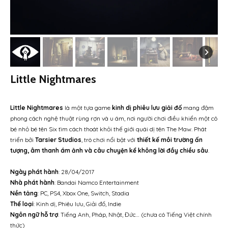
Little Nightmares
Little Nightmares
là một tựa game
kinh dị phiêu lưu giải đố
mang đậm
phong cách nghệ thuật rùng rợn và u ám, nơi người chơi điều khiển một cô
bé nhỏ bé tên Six tìm cách thoát khỏi thế giới quái dị tên The Maw. Phát
triển bởi
Tarsier Studios
, trò chơi nổi bật với
thiết kế môi trường ấn
tượng, âm thanh ám ảnh và câu chuyện kể không lời đầy chiều sâu
.
Ngày phát hành
: 28/04/2017
Nhà phát hành
: Bandai Namco Entertainment
Nền tảng
: PC, PS4, Xbox One, Switch, Stadia
Thể loại
: Kinh dị, Phiêu lưu, Giải đố, Indie
Ngôn ngữ hỗ trợ
: Tiếng Anh, Pháp, Nhật, Đức… (chưa có Tiếng Việt chính
thức)