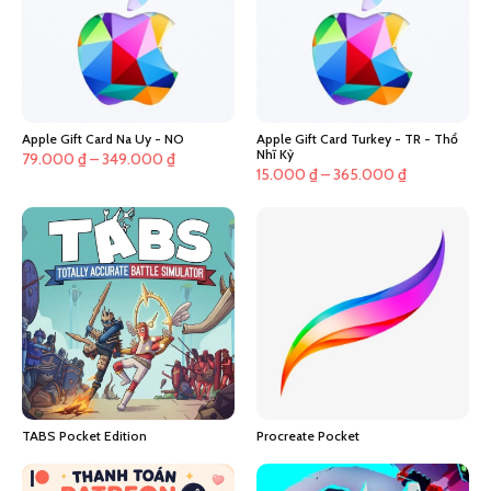
Apple Gift Card Na Uy - NO
Apple Gift Card Turkey - TR - Thổ
Nhĩ Kỳ
Khoảng
79.000
₫
–
349.000
₫
Khoảng
15.000
₫
–
365.000
₫
giá:
giá:
từ
từ
79.000 ₫
15.000 ₫
đến
đến
349.000 ₫
365.000 ₫
TABS Pocket Edition
Procreate Pocket