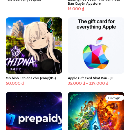
Bản Quyền Appstore
15.000
₫
Mô hình Echidna cho Jenny(18+)
Apple Gift Card Nhật Bản - JP
Khoảng
50.000
₫
35.000
₫
–
229.000
₫
giá:
từ
Giảm giá!
35.000 ₫
đến
229.000 ₫