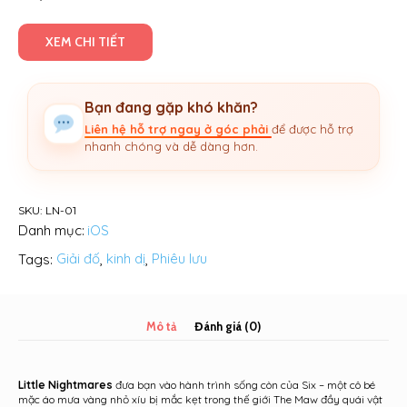
XEM CHI TIẾT
Bạn đang gặp khó khăn?
Liên hệ hỗ trợ ngay ở góc phải
để được hỗ trợ
nhanh chóng và dễ dàng hơn.
SKU:
LN-01
Danh mục:
iOS
Tags:
Giải đố
,
kinh dị
,
Phiêu lưu
Mô tả
Đánh giá (0)
Little Nightmares
đưa bạn vào hành trình sống còn của Six – một cô bé
mặc áo mưa vàng nhỏ xíu bị mắc kẹt trong thế giới The Maw đầy quái vật