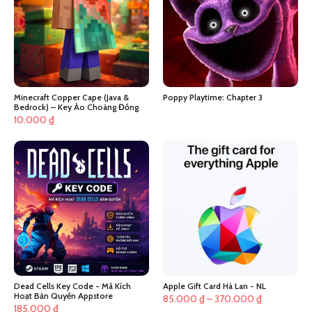
460.000
Minecraft Copper Cape (Java &
Poppy Playtime: Chapter 3
Bedrock) – Key Áo Choàng Đồng
10.000
₫
Dead Cells Key Code - Mã Kích
Apple Gift Card Hà Lan - NL
Hoạt Bản Quyền Appstore
Khoảng
85.000
₫
–
370.000
₫
185.000
₫