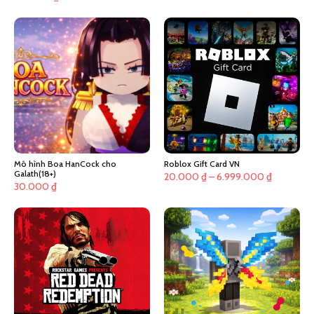
giá:
từ
85.000 ₫
đến
370.000 ₫
Mô hình Boa HanCock cho
Roblox Gift Card VN
Galath(18+)
Khoảng
20.000
₫
–
6.999.000
₫
30.000
₫
giá:
từ
20.000 ₫
đến
6.999.00