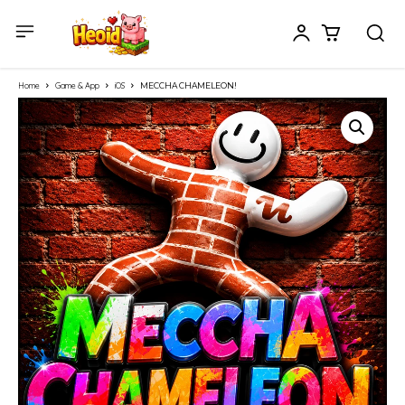
Home
Game & App
iOS
MECCHA CHAMELEON!