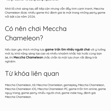
Nhờ lối chơi sáng tạo, dễ tiếp cận nhưng vẫn đầy tính cạnh tranh, Meccha
Chameleon được nhiều game thủ đánh giá là một trong những party game
nổi bật của năm 2026.
Có nên chơi Meccha
Chameleon?
Nếu bạn yêu thích những tựa
game trốn tìm nhiều người chơi
với ý tưởng
mới lạ, khả năng sáng tạo cao và nhiều khoảnh khắc hài hước cùng bạn
bè, thì
Meccha Chameleon
chắc chắn là một lựa chọn rất đáng trải
nghiệm.
Từ khóa liên quan
Meccha Chameleon, tải Meccha Chameleon, gameplay Meccha Chameleon,
Meccha Chameleon iOS, Meccha Chameleon PC, game trốn tìm online, game
ngụy trang, game party nhiều người chơi, game indie hay, đánh giá
Meccha Chameleon.