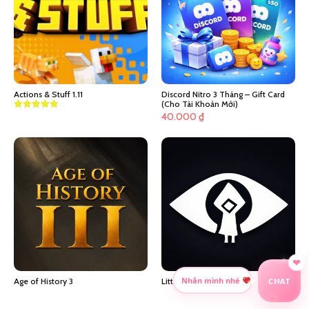
217.000 ₫
Actions & Stuff 1.11
Discord Nitro 3 Tháng – Gift Card
(Cho Tài Khoản Mới)
40.000
₫
*
CHAT
Age of History 3
Little Nightmares
Nhắn mình nhé
+