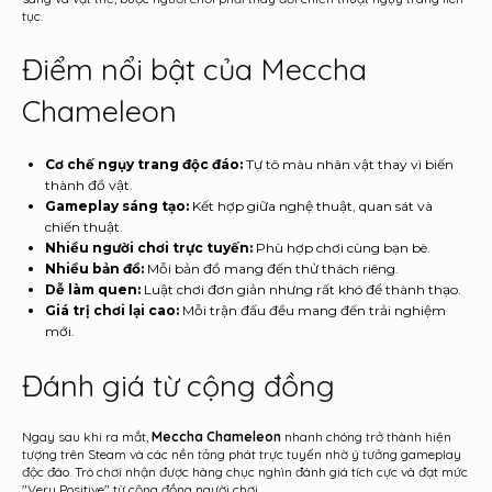
tục.
Điểm nổi bật của Meccha
Chameleon
Cơ chế ngụy trang độc đáo:
Tự tô màu nhân vật thay vì biến
thành đồ vật.
Gameplay sáng tạo:
Kết hợp giữa nghệ thuật, quan sát và
chiến thuật.
Nhiều người chơi trực tuyến:
Phù hợp chơi cùng bạn bè.
Nhiều bản đồ:
Mỗi bản đồ mang đến thử thách riêng.
Dễ làm quen:
Luật chơi đơn giản nhưng rất khó để thành thạo.
Giá trị chơi lại cao:
Mỗi trận đấu đều mang đến trải nghiệm
mới.
Đánh giá từ cộng đồng
Ngay sau khi ra mắt,
Meccha Chameleon
nhanh chóng trở thành hiện
tượng trên Steam và các nền tảng phát trực tuyến nhờ ý tưởng gameplay
độc đáo. Trò chơi nhận được hàng chục nghìn đánh giá tích cực và đạt mức
"Very Positive" từ cộng đồng người chơi.