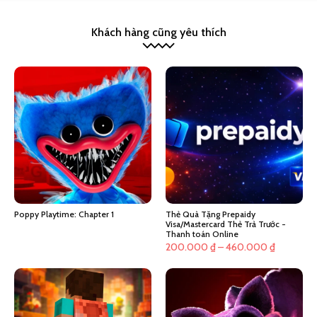
Khách hàng cũng yêu thích
Poppy Playtime: Chapter 1
Thẻ Quà Tặng Prepaidy
Visa/Mastercard Thẻ Trả Trước -
Thanh toán Online
Khoảng
200.000
₫
–
460.000
₫
giá:
từ
200.000
đến