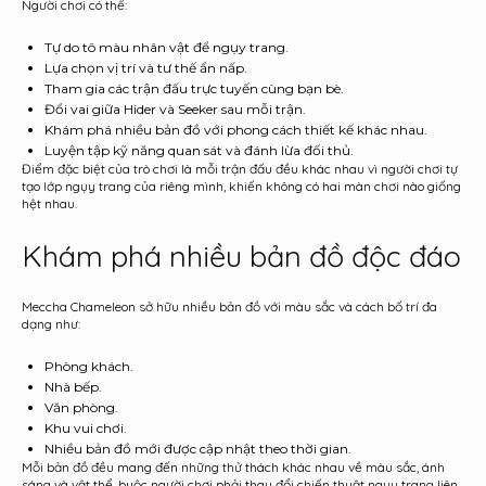
Người chơi có thể:
Tự do tô màu nhân vật để ngụy trang.
Lựa chọn vị trí và tư thế ẩn nấp.
Tham gia các trận đấu trực tuyến cùng bạn bè.
Đổi vai giữa Hider và Seeker sau mỗi trận.
Khám phá nhiều bản đồ với phong cách thiết kế khác nhau.
Luyện tập kỹ năng quan sát và đánh lừa đối thủ.
Điểm đặc biệt của trò chơi là mỗi trận đấu đều khác nhau vì người chơi tự
tạo lớp ngụy trang của riêng mình, khiến không có hai màn chơi nào giống
hệt nhau.
Khám phá nhiều bản đồ độc đáo
Meccha Chameleon sở hữu nhiều bản đồ với màu sắc và cách bố trí đa
dạng như:
Phòng khách.
Nhà bếp.
Văn phòng.
Khu vui chơi.
Nhiều bản đồ mới được cập nhật theo thời gian.
Mỗi bản đồ đều mang đến những thử thách khác nhau về màu sắc, ánh
sáng và vật thể, buộc người chơi phải thay đổi chiến thuật ngụy trang liên