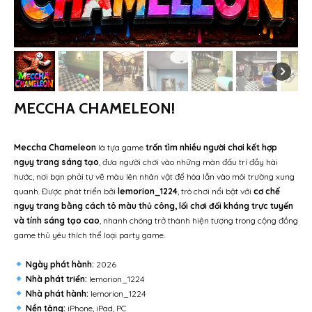
MECCHA CHAMELEON!
Meccha Chameleon
là tựa game
trốn tìm nhiều người chơi kết hợp
ngụy trang sáng tạo
, đưa người chơi vào những màn đấu trí đầy hài
hước, nơi bạn phải tự vẽ màu lên nhân vật để hòa lẫn vào môi trường xung
quanh. Được phát triển bởi
lemorion_1224
, trò chơi nổi bật với
cơ chế
ngụy trang bằng cách tô màu thủ công, lối chơi đối kháng trực tuyến
và tính sáng tạo cao
, nhanh chóng trở thành hiện tượng trong cộng đồng
game thủ yêu thích thể loại party game.
Ngày phát hành:
2026
Nhà phát triển:
lemorion_1224
Nhà phát hành:
lemorion_1224
Nền tảng:
iPhone, iPad, PC