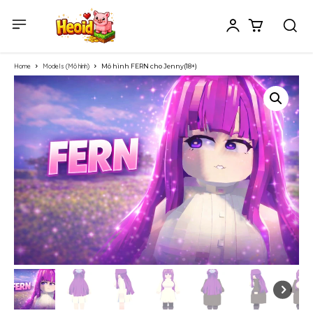
Home
Models (Mô hình)
Mô hình FERN cho Jenny(18+)