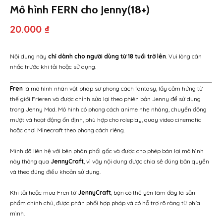
Mô hình FERN cho Jenny(18+)
20.000
₫
Nội dung này
chỉ dành cho người dùng từ 18 tuổi trở lên
. Vui lòng cân
nhắc trước khi tải hoặc sử dụng.
Fren
là mô hình nhân vật pháp sư phong cách fantasy, lấy cảm hứng từ
thế giới Frieren và được chỉnh sửa lại theo phiên bản Jenny để sử dụng
trong Jenny Mod. Mô hình có phong cách anime nhẹ nhàng, chuyển động
mượt và hoạt động ổn định, phù hợp cho roleplay, quay video cinematic
hoặc chơi Minecraft theo phong cách riêng.
Mình đã liên hệ với bên phân phối gốc và được cho phép bán lại mô hình
này thông qua
JennyCraft
, vì vậy nội dung được chia sẻ đúng bản quyền
và theo đúng điều khoản sử dụng.
Khi tải hoặc mua Fren từ
JennyCraft
, bạn có thể yên tâm đây là sản
phẩm chính chủ, được phân phối hợp pháp và có hỗ trợ rõ ràng từ phía
mình.