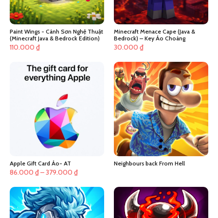
Paint Wings - Cánh Sơn Nghệ Thuật
Minecraft Menace Cape (Java &
(Minecraft Java & Bedrock Edition)
Bedrock) – Key Áo Choàng
110.000
₫
30.000
₫
Apple Gift Card Áo- AT
Neighbours back From Hell
Khoảng
86.000
₫
–
379.000
₫
giá:
từ
86.000 ₫
đến