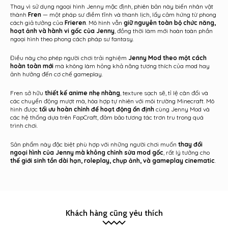
Thay vì sử dụng ngoại hình Jenny mặc định, phiên bản này biến nhân vật
thành
Fren
— một pháp sư điềm tĩnh và thanh lịch, lấy cảm hứng từ phong
cách giả tưởng của
Frieren
. Mô hình vẫn
giữ nguyên toàn bộ chức năng,
hoạt ảnh và hành vi gốc của Jenny
, đồng thời làm mới hoàn toàn phần
ngoại hình theo phong cách pháp sư fantasy.
Điều này cho phép người chơi trải nghiệm
Jenny Mod theo một cách
hoàn toàn mới
mà không làm hỏng khả năng tương thích của mod hay
ảnh hưởng đến cơ chế gameplay.
Fren sở hữu
thiết kế anime nhẹ nhàng
, texture sạch sẽ, tỉ lệ cân đối và
các chuyển động mượt mà, hòa hợp tự nhiên với môi trường Minecraft. Mô
hình được
tối ưu hoàn chỉnh để hoạt động ổn định
cùng Jenny Mod và
các hệ thống dựa trên FapCraft, đảm bảo tương tác trơn tru trong quá
trình chơi.
Sản phẩm này đặc biệt phù hợp với những người chơi muốn
thay đổi
ngoại hình của Jenny mà không chỉnh sửa mod gốc
, rất lý tưởng cho
thế giới sinh tồn dài hạn, roleplay, chụp ảnh, và gameplay cinematic
.
Khách hàng cũng yêu thích