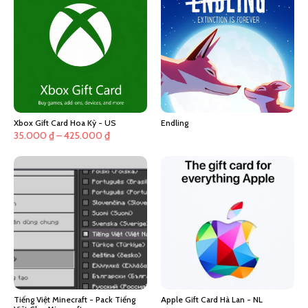
Xbox Gift Card Hoa Kỳ - US
Endling
Khoảng
35.000
₫
–
425.000
₫
giá:
từ
35.000 ₫
đến
425.000 ₫
Tiếng Việt Minecraft - Pack Tiếng
Apple Gift Card Hà Lan - NL