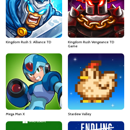
379.000 ₫
Kingdom Rush 5: Alliance TD
Kingdom Rush Vengeance TD
Game
Mega Man X
Stardew Valley