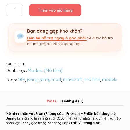
Mô
Thêm vào giỏ hàng
hình
FERN
cho
Bạn đang gặp khó khăn?
Jenny(18+)
số
Liên hệ hỗ trợ ngay ở góc phải
để được hỗ trợ
lượng
nhanh chóng và dễ dàng hơn.
SKU:
fern-1
Danh mục:
Models (Mô hình)
Tags:
18+
,
jenny
,
jenny mod
,
minecraft
,
mô hình
,
models
Mô tả
Đánh giá (0)
Mô hình nhân vật Fren (Phong cách Frieren) – Phiên bản thay thế
Jenny
là một mô hình nhân vật được thiết kế lại nhằm thay thế trực tiếp
nhân vật Jenny gốc trong hệ thống
FapCraft / Jenny Mod
.