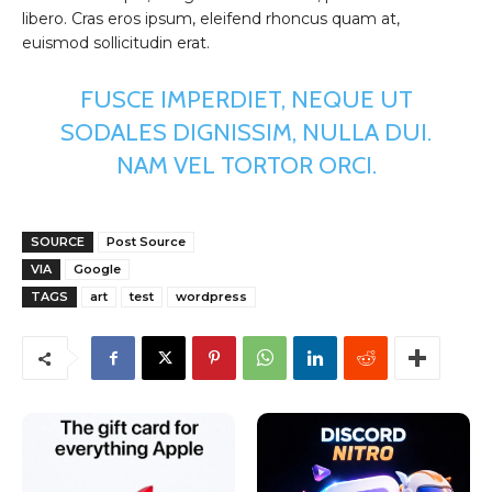
libero. Cras eros ipsum, eleifend rhoncus quam at,
euismod sollicitudin erat.
FUSCE IMPERDIET, NEQUE UT
SODALES DIGNISSIM, NULLA DUI.
NAM VEL TORTOR ORCI.
SOURCE
Post Source
VIA
Google
TAGS
art
test
wordpress