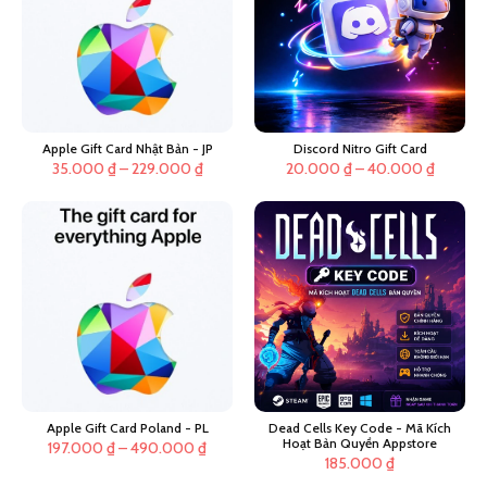
Apple Gift Card Nhật Bản - JP
Discord Nitro Gift Card
Khoảng
Khoảng
35.000
₫
–
229.000
₫
20.000
₫
–
40.000
₫
giá:
giá:
từ
từ
35.000 ₫
20.000
đến
đến
229.000 ₫
40.000
Apple Gift Card Poland - PL
Dead Cells Key Code - Mã Kích
Hoạt Bản Quyền Appstore
Khoảng
197.000
₫
–
490.000
₫
185.000
₫
giá: