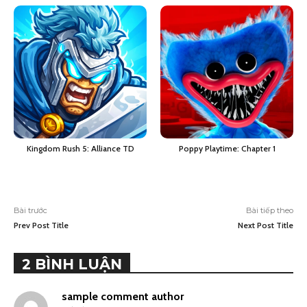
từ
197.000 ₫
đến
490.000 ₫
Kingdom Rush 5: Alliance TD
Poppy Playtime: Chapter 1
Bài trước
Bài tiếp theo
Prev Post Title
Next Post Title
2 BÌNH LUẬN
sample comment author