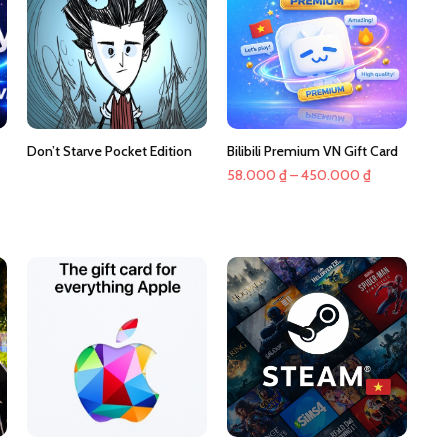
Don’t Starve Pocket Edition
Bilibili Premium VN Gift Card
Khoảng
58.000
₫
–
450.000
₫
giá:
oảng
từ
:
58.000 ₫
đến
0.000 ₫
450.000 ₫
n
0.000 ₫