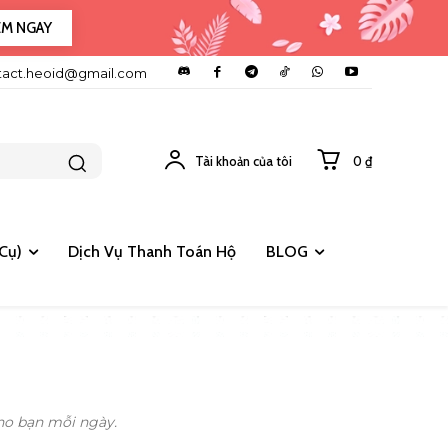
EM NGAY
tact.heoid@gmail.com
Tài khoản của tôi
0 ₫
Cụ)
Dịch Vụ Thanh Toán Hộ
BLOG
cho bạn mỗi ngày.