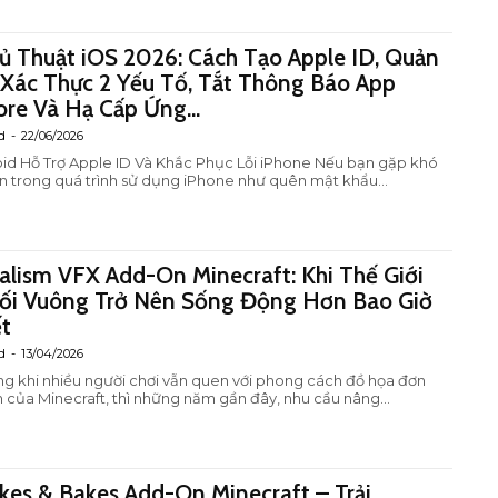
ủ Thuật iOS 2026: Cách Tạo Apple ID, Quản
 Xác Thực 2 Yếu Tố, Tắt Thông Báo App
ore Và Hạ Cấp Ứng...
d
-
22/06/2026
d Hỗ Trợ Apple ID Và Khắc Phục Lỗi iPhone Nếu bạn gặp khó
n trong quá trình sử dụng iPhone như quên mật khẩu...
alism VFX Add-On Minecraft: Khi Thế Giới
ối Vuông Trở Nên Sống Động Hơn Bao Giờ
t
d
-
13/04/2026
ng khi nhiều người chơi vẫn quen với phong cách đồ họa đơn
n của Minecraft, thì những năm gần đây, nhu cầu nâng...
kes & Bakes Add-On Minecraft – Trải