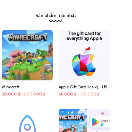
Sản phẩm mới nhất
Minecraft
Apple Gift Card Hoa kỳ - US
Khoảng
Khoảng
20.000
₫
–
600.000
₫
68.000
₫
–
310.000
₫
giá:
giá:
từ
từ
20.000 ₫
68.000 ₫
đến
đến
600.000 ₫
310.000 ₫