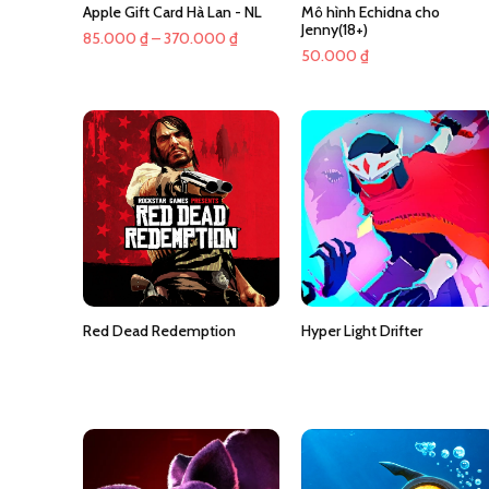
Apple Gift Card Hà Lan - NL
Mô hình Echidna cho
Jenny(18+)
Khoảng
85.000
₫
–
370.000
₫
50.000
₫
giá:
từ
85.000 ₫
đến
370.000 ₫
Red Dead Redemption
Hyper Light Drifter