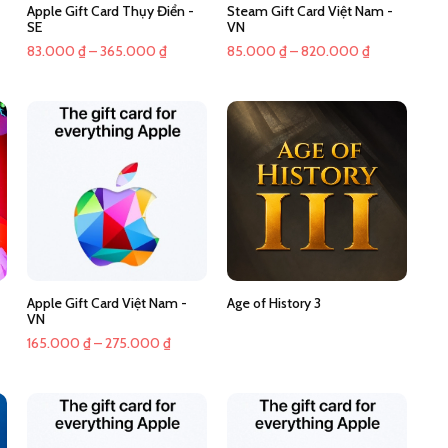
Apple Gift Card Thụy Điển -
Steam Gift Card Việt Nam -
SE
VN
Khoảng
Khoảng
83.000
₫
–
365.000
₫
85.000
₫
–
820.000
₫
giá:
giá:
từ
từ
83.000 ₫
85.000 ₫
đến
đến
365.000 ₫
820.000 ₫
Apple Gift Card Việt Nam -
Age of History 3
VN
Khoảng
165.000
₫
–
275.000
₫
giá:
từ
165.000 ₫
đến