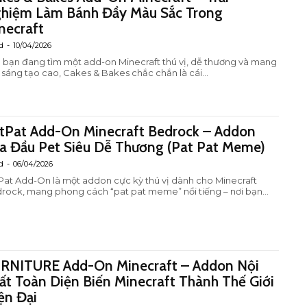
hiệm Làm Bánh Đầy Màu Sắc Trong
necraft
d
-
10/04/2026
 bạn đang tìm một add-on Minecraft thú vị, dễ thương và mang
h sáng tạo cao, Cakes & Bakes chắc chắn là cái...
tPat Add-On Minecraft Bedrock – Addon
a Đầu Pet Siêu Dễ Thương (Pat Pat Meme)
d
-
06/04/2026
Pat Add-On là một addon cực kỳ thú vị dành cho Minecraft
rock, mang phong cách “pat pat meme” nổi tiếng – nơi bạn...
RNITURE Add-On Minecraft – Addon Nội
ất Toàn Diện Biến Minecraft Thành Thế Giới
ện Đại