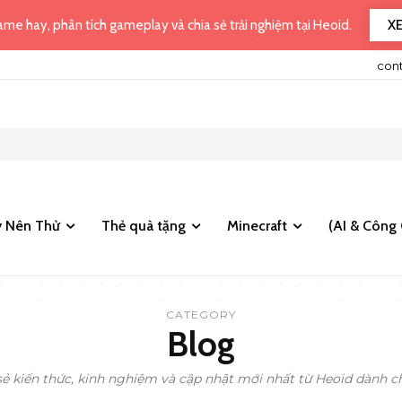
X
me hay, phân tích gameplay và chia sẻ trải nghiệm tại Heoid.
con
 Nên Thử
Thẻ quà tặng
Minecraft
(AI & Công 
CATEGORY
Blog
 sẻ kiến thức, kinh nghiệm và cập nhật mới nhất từ Heoid dành 