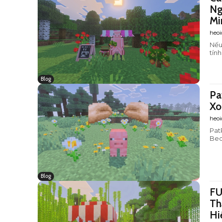
Ng
Mi
heoi
Nếu
tín
Blog
Pa
Xo
heoi
Pat
Bed
Blog
FU
Th
Hi