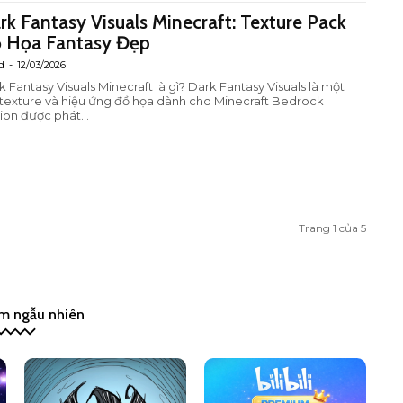
rk Fantasy Visuals Minecraft: Texture Pack
 Họa Fantasy Đẹp
d
-
12/03/2026
antasy Visuals Minecraft là gì? Dark Fantasy Visuals là một
 texture và hiệu ứng đồ họa dành cho Minecraft Bedrock
ion được phát...
Trang 1 của 5
m ngẫu nhiên