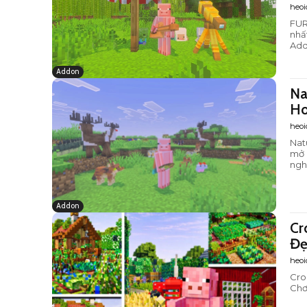
heoi
FUR
nhấ
Add
Addon
Na
Ho
heoi
Nat
mở 
ngh
Addon
Cr
Đẹ
heoi
Cro