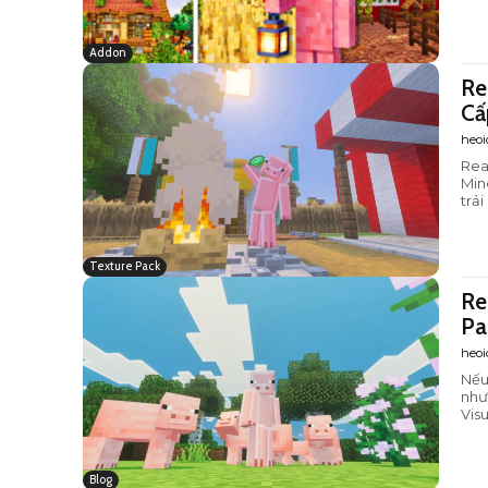
Addon
Re
Cấ
heoi
Rea
Min
trả
Texture Pack
Re
Pa
heoi
Nếu
như
Visu
Blog