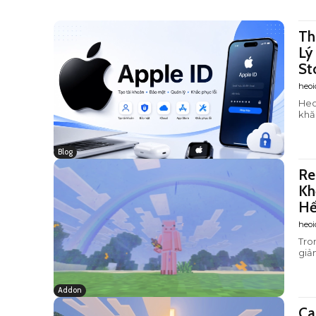
Th
Lý
St
heoi
Heoi
khă
Blog
Re
Kh
Hế
heoi
Tro
giả
Addon
Ca