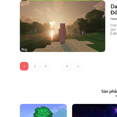
Da
Đồ
heoi
Dark F
gói
Edit
Blog
...
1
2
3
5
Sản phẩ