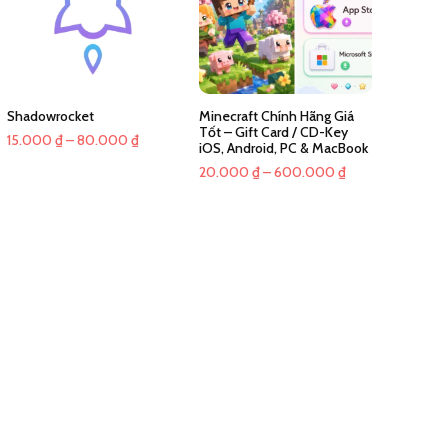
Shadowrocket
Minecraft Chính Hãng Giá
Tốt – Gift Card / CD-Key
Khoảng
15.000
₫
–
80.000
₫
iOS, Android, PC & MacBook
giá:
Khoảng
20.000
₫
–
600.000
₫
từ
giá:
15.000 ₫
từ
đến
20.000 ₫
80.000 ₫
đến
600.000 ₫