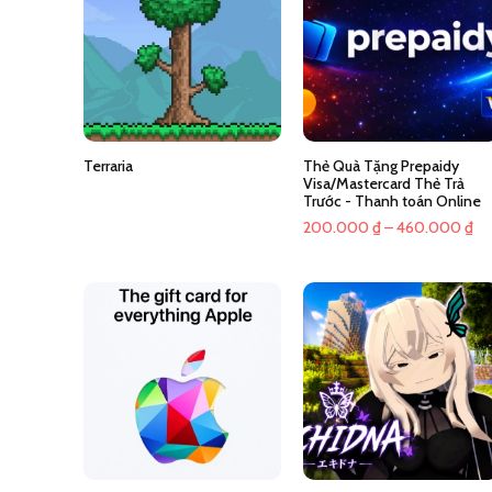
Terraria
Thẻ Quà Tặng Prepaidy
Visa/Mastercard Thẻ Trả
Trước - Thanh toán Online
Kh
200.000
₫
–
460.000
₫
giá
từ
20
đế
46