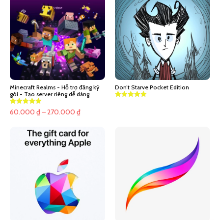
Minecraft Realms - Hỗ trợ đăng ký
Don’t Starve Pocket Edition
gói - Tạo server riêng dễ dàng
Khoảng
60.000
₫
–
270.000
₫
giá:
từ
60.000 ₫
đến
270.000 ₫