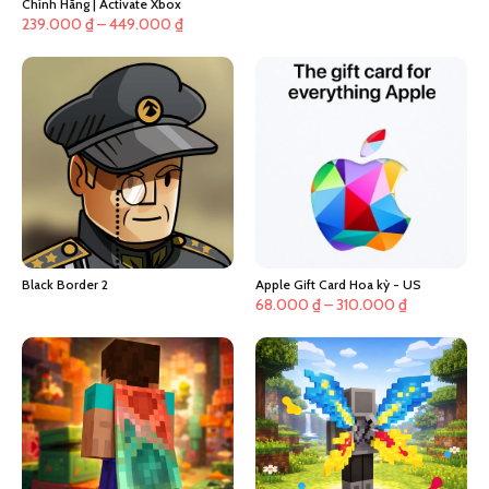
Chính Hãng | Activate Xbox
Khoảng
239.000
₫
–
449.000
₫
giá:
từ
239.000 ₫
đến
449.000 ₫
Black Border 2
Apple Gift Card Hoa kỳ - US
Khoảng
68.000
₫
–
310.000
₫
giá:
từ
68.000 ₫
đến
310.000 ₫