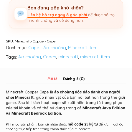
(Java
Bạn đang gặp khó khăn?
&
Bedrock)
Liên hệ hỗ trợ ngay ở góc phải
để được hỗ trợ
–
nhanh chóng và dễ dàng hơn.
Key
Áo
Choàng
SKU:
Minecraft-Copper-Cape
Đồng
Danh mục:
Cape - Áo choàng
,
Minecraft Item
số
Tags:
Áo choàng
,
Capes
,
minecraft
,
minecraft item
lượng
Mô tả
Đánh giá (0)
Minecraft Copper Cape là
áo choàng độc đáo dành cho người
chơi Minecraft
, giúp nhân vật của bạn nổi bật hơn trong thế giới
game. Sau khi kích hoạt, cape sẽ xuất hiện trong tủ trang phục
của tài khoản và có thể sử dụng trong cả
Minecraft Java Edition
và Minecraft Bedrock Edition
.
Khi mua sản phẩm, bạn sẽ nhận được
mã code 25 ký tự
để kích hoạt áo
choàng trực tiếp trên trang chính thức của Minecraft.