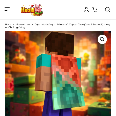
Home
Minecraft Item
Cape - Áo choàng
Minecraft Copper Cape (Java & Bedrock) – Key
Áo Choàng Đồng