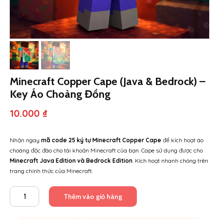
Minecraft Copper Cape (Java & Bedrock) –
Key Áo Choàng Đồng
10.000
₫
Nhận ngay
mã code 25 ký tự Minecraft Copper Cape
để kích hoạt áo
choàng độc đáo cho tài khoản Minecraft của bạn. Cape sử dụng được cho
Minecraft Java Edition và Bedrock Edition
. Kích hoạt nhanh chóng trên
trang chính thức của Minecraft.
Minecraft
Thêm vào giỏ hàng
Copper
Cape