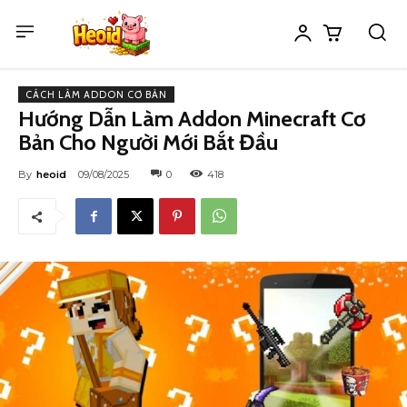
CÁCH LÀM ADDON CƠ BẢN
Hướng Dẫn Làm Addon Minecraft Cơ
Bản Cho Người Mới Bắt Đầu
By
heoid
09/08/2025
0
418