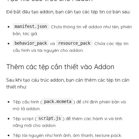
Để bắt đầu tạo addon, bạn cần tạo các tệp tin cơ bản sau:
manifest.json
: Chứa thông tin về addon như tên, phiên
bản, tác giả.
behavior_pack
và
resource_pack
: Chứa các tệp tin
cấu hình và tài nguyên cho addon.
Thêm các tệp cần thiết vào Addon
Sau khi tạo cấu trúc addon, bạn cần thêm các tệp tin cần
thiết như:
Tệp cấu hình (
pack.mcmeta
) để chỉ định phiên bản và
mô tả addon.
Tệp script (
script.js
) để thêm các hành vi và tính
năng mới cho addon.
Tệp tài nguyên như hình ảnh, âm thanh, texture pack.