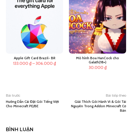
83.000
đến
368.00
Apple Gift Card Brazil- BR
Mô hình Boa HanCock cho
Galath(18+)
Khoảng
133.000
₫
–
306.000
₫
30.000
₫
giá:
từ
133.000 ₫
đến
Bài trước
Bài tiếp theo
306.000 ₫
Hướng Dẫn Cài Đặt Gói Tiếng Việt
Giải Thích Gói Hành Vi & Gói Tài
Cho Minecraft PE/BE
Nguyên Trong Addon Minecraft Cơ
Bản
BÌNH LUẬN