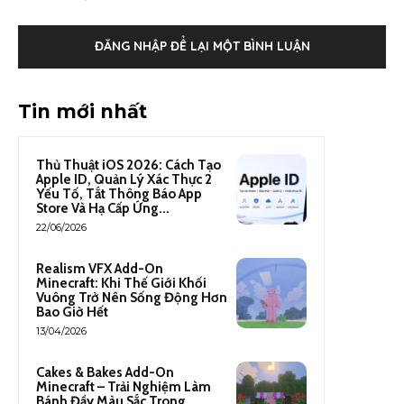
ĐĂNG NHẬP ĐỂ LẠI MỘT BÌNH LUẬN
Tin mới nhất
Thủ Thuật iOS 2026: Cách Tạo
Apple ID, Quản Lý Xác Thực 2
Yếu Tố, Tắt Thông Báo App
Store Và Hạ Cấp Ứng...
22/06/2026
Realism VFX Add-On
Minecraft: Khi Thế Giới Khối
Vuông Trở Nên Sống Động Hơn
Bao Giờ Hết
13/04/2026
Cakes & Bakes Add-On
Minecraft – Trải Nghiệm Làm
Bánh Đầy Màu Sắc Trong