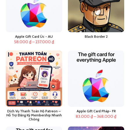
Apple Gift Card Úc - AU
Black Border 2
Khoảng
58.000
₫
–
237.000
₫
giá:
từ
58.000 ₫
đến
237.000 ₫
Dịch Vụ Thanh Toán Hộ Patreon –
Apple Gift Card Pháp- FR
Hỗ Trợ Đăng Ký Membership Nhanh
Khoảng
83.000
₫
–
368.000
₫
Chóng
giá:
từ