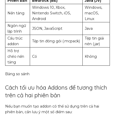
Phiên bản
Bedrock (BE)
Java (JV)
Windows 10, Xbox,
Windows,
Nền tảng
Nintendo Switch, iOS,
macOS,
Android
Linux
Ngôn ngữ
JSON, JavaScript
Java
lập trình
Cấu trúc
Tệp tin giải
Tệp tin đóng gói (.mcpack)
addon
nén (.jar)
Hỗ trợ
chéo nền
Có
Không
tảng
Bảng so sánh
Cách tối ưu hóa Addons để tương thích
trên cả hai phiên bản
Nếu bạn muốn tạo addon có thể sử dụng trên cả hai
phiên bản, cần lưu ý một số điểm sau: