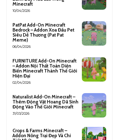
Minecraft
10/04/2026
PatPat Add-On Minecraft
Bedrock – Addon Xoa Đầu Pet
Siêu Dễ Thương (Pat Pat
Meme)
06/04/2026
FURNITURE Add-On Minecraft
– Addon Nội Thất Toàn Diện
Biến Minecraft Thành Thế Giới
Hiện Đại
02/04/2026
Naturalist Add-On Minecraft –
Thêm Động Vật Hoang Dã Sinh
Động Vào Thế Giới Minecraft
31/03/2026
Crops & Farms Minecraft –
Addon Nông Trại Đẹp Và Chi