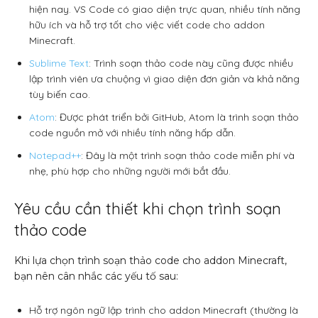
hiện nay. VS Code có giao diện trực quan, nhiều tính năng
hữu ích và hỗ trợ tốt cho việc viết code cho addon
Minecraft.
Sublime Text
: Trình soạn thảo code này cũng được nhiều
lập trình viên ưa chuộng vì giao diện đơn giản và khả năng
tùy biến cao.
Atom
: Được phát triển bởi GitHub, Atom là trình soạn thảo
code nguồn mở với nhiều tính năng hấp dẫn.
Notepad++
: Đây là một trình soạn thảo code miễn phí và
nhẹ, phù hợp cho những người mới bắt đầu.
Yêu cầu cần thiết khi chọn trình soạn
thảo code
Khi lựa chọn trình soạn thảo code cho addon Minecraft,
bạn nên cân nhắc các yếu tố sau:
Hỗ trợ ngôn ngữ lập trình cho addon Minecraft (thường là