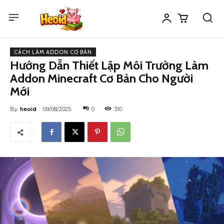
CÁCH LÀM ADDON CƠ BẢN
Hướng Dẫn Thiết Lập Môi Trường Làm
Addon Minecraft Cơ Bản Cho Người
Mới
By
heoid
09/08/2025
0
310