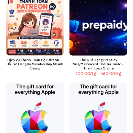
Dịch Vụ Thanh Toán Hộ Patreon –
Thẻ Quà Tặng Prepaidy
Hỗ Trợ Đăng Ký Membership Nhanh
Visa/Mastercard Thẻ Trả Trước -
Chóng
Thanh toán Online
Khoản
200.000
₫
–
460.000
₫
giá:
từ
200.0
đến
460.0