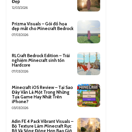
Đẹp
12/03/2026
Prizma Visuals – Gói đồ họa
đẹp mắt cho Minecraft Bedrock
07/03/2026
RLCraft Bedrock Edition – Trải
nghiệm Minecraft sinh tồn
Hardcore
07/03/2026
Minecraft iOS Review – Tại Sao
Đây Vẫn Là Một Trong Những
Tựa Game Hay Nhất Trên
iPhone?
03/03/2026
Adin FE 4 Pack Vibrant Visuals –
Bộ Texture Làm Minecraft Rực
Rỡ Và Sống Động Hơn Bao Giờ