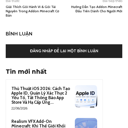
Bài trước
Bài tiếp theo
Giải Thích Gói Hành Vi & Gói Tài
Hướng Dẫn Tạo Addon Minecraft
Nguyên Trong Addon Minecraft Cơ
Đầu Tiên Dành Cho Người Mới
Bản
BÌNH LUẬN
ĐĂNG NHẬP ĐỂ LẠI MỘT BÌNH LUẬN
Tin mới nhất
Thủ Thuật iOS 2026: Cách Tạo
Apple ID, Quản Lý Xác Thực 2
Yếu Tố, Tắt Thông Báo App
Store Và Hạ Cấp Ứng...
22/06/2026
Realism VFX Add-On
Minecraft: Khi Thế Giới Khối