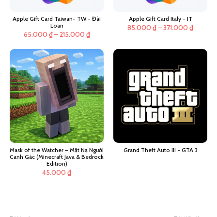
Apple Gift Card Taiwan- TW - Đài
Apple Gift Card Italy - IT
Loan
Khoảng
85.000
₫
–
371.000
₫
Khoảng
65.000
₫
–
215.000
₫
giá:
giá:
từ
từ
85.000
65.000 ₫
đến
đến
371.000
215.000 ₫
Mask of the Watcher – Mặt Nạ Người
Grand Theft Auto III - GTA 3
Canh Gác (Minecraft Java & Bedrock
Edition)
45.000
₫