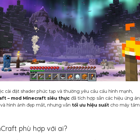
iệc cài đặt shader phức tạp và thường yêu cầu cấu hình mạnh,
aft – mod Minecraft siêu thực
đã tích hợp sẵn các hiệu ứng á
và hình ảnh đẹp mắt, nhưng vẫn
tối ưu hiệu suất
cho máy tầm
Craft phù hợp với ai?