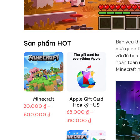
Sản phẩm HOT
Bạn yêu th
quá quen t
với đồ họa 
hoàn toàn 
Minecraft 
Minecraft
Apple Gift Card
Hoa kỳ - US
20.000
₫
–
68.000
₫
–
Khoảng
600.000
₫
Khoảng
310.000
₫
giá:
giá:
từ
từ
20.000 ₫