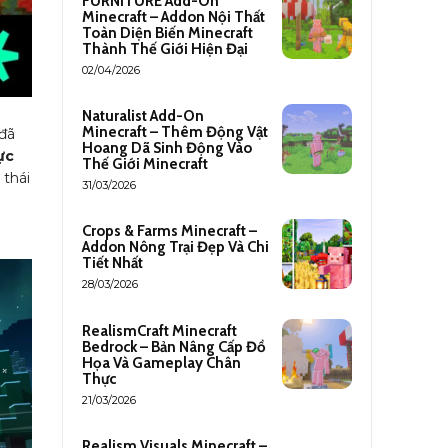
FURNITURE Add-On
Minecraft – Addon Nội Thất
Toàn Diện Biến Minecraft
Thành Thế Giới Hiện Đại
02/04/2026
Naturalist Add-On
Minecraft – Thêm Động Vật
đã
Hoang Dã Sinh Động Vào
ực
Thế Giới Minecraft
 thái
31/03/2026
Crops & Farms Minecraft –
Addon Nông Trại Đẹp Và Chi
Tiết Nhất
28/03/2026
RealismCraft Minecraft
Bedrock – Bản Nâng Cấp Đồ
Họa Và Gameplay Chân
Thực
21/03/2026
Realism Visuals Minecraft –