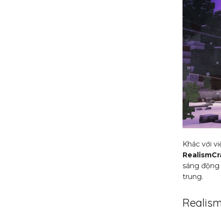
Khác với v
RealismCr
sáng động 
trung.
Realism