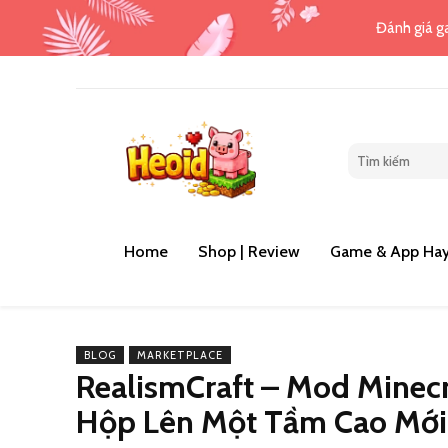
Đánh giá ga
Home
Shop | Review
Game & App Hay
BLOG
MARKETPLACE
RealismCraft – Mod Minecr
Hộp Lên Một Tầm Cao Mới