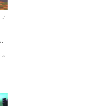
 tự
yển
 mưa