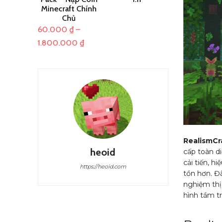
Minecraft Chính
Chủ
60.000
₫
–
Khoảng
1.800.000
₫
giá:
từ
60.000 ₫
đến
1.800.000 ₫
RealismCr
heoid
cấp toàn di
cải tiến, h
https://heoid.com
tồn hơn. Đ
nghiệm thị
hình tầm t