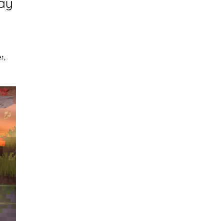
hay
r,