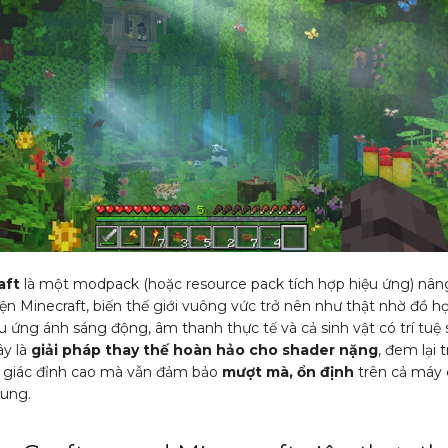
aft
là một modpack (hoặc resource pack tích hợp hiệu ứng) nân
ện Minecraft, biến thế giới vuông vức trở nên như thật nhờ đồ h
iệu ứng ánh sáng động, âm thanh thực tế và cả sinh vật có trí tuệ 
ây là
giải pháp thay thế hoàn hảo cho shader nặng
, đem lại t
 giác đỉnh cao mà vẫn đảm bảo
mượt mà, ổn định
trên cả máy 
rung.