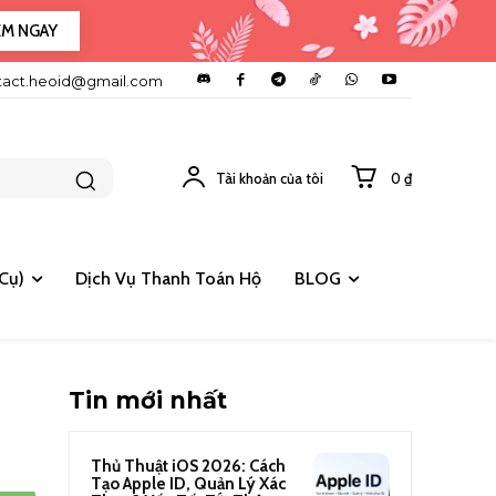
EM NGAY
tact.heoid@gmail.com
Tài khoản của tôi
0 ₫
Cụ)
Dịch Vụ Thanh Toán Hộ
BLOG
Tin mới nhất
Thủ Thuật iOS 2026: Cách
Tạo Apple ID, Quản Lý Xác