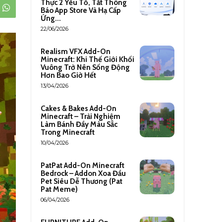
Thực 2 Yếu Tố, Tắt Thông
Báo App Store Và Hạ Cấp
Ứng...
22/06/2026
Realism VFX Add-On
Minecraft: Khi Thế Giới Khối
Vuông Trở Nên Sống Động
Hơn Bao Giờ Hết
13/04/2026
Cakes & Bakes Add-On
Minecraft – Trải Nghiệm
Làm Bánh Đầy Màu Sắc
Trong Minecraft
10/04/2026
PatPat Add-On Minecraft
Bedrock – Addon Xoa Đầu
Pet Siêu Dễ Thương (Pat
Pat Meme)
06/04/2026