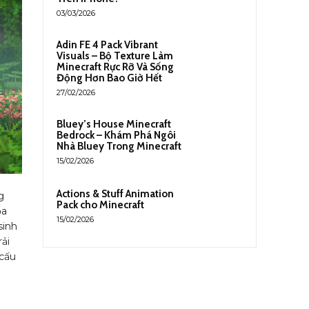
03/03/2026
Adin FE 4 Pack Vibrant
Visuals – Bộ Texture Làm
Minecraft Rực Rỡ Và Sống
Động Hơn Bao Giờ Hết
27/02/2026
Bluey’s House Minecraft
Bedrock – Khám Phá Ngôi
Nhà Bluey Trong Minecraft
15/02/2026
Actions & Stuff Animation
g
Pack cho Minecraft
ọa
15/02/2026
sinh
rải
cấu