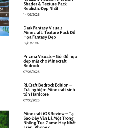
Shader & Texture Pack
Realistic Đẹp Nhất
14/03/2026
Dark Fantasy Visuals
Minecraft: Texture Pack Đồ
Họa Fantasy Đẹp
12/03/2026
Prizma Visuals – Gói đồ họa
đẹp mắt cho Minecraft
Bedrock
07/03/2026
RLCraft Bedrock Edition –
Trải nghiệm Minecraft sinh
tồn Hardcore
07/03/2026
Minecraft iOS Review – Tại
Sao Đây Vẫn Là Một Trong
Những Tựa Game Hay Nhất
Trên iPhone?