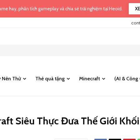
X
me hay, phân tích gameplay và chia sẻ trải nghiệm tại Heoid.
con
 Nên Thử
Thẻ quà tặng
Minecraft
(AI & Công 
aft Siêu Thực Đưa Thế Giới Khối