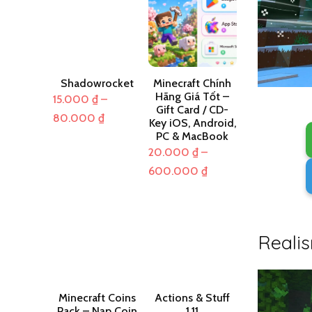
68.000 ₫
đến
đến
600.000 ₫
310.000 ₫
Shadowrocket
Minecraft Chính
Hãng Giá Tốt –
15.000
₫
–
Gift Card / CD-
Khoảng
80.000
₫
Key iOS, Android,
giá:
PC & MacBook
20.000
₫
–
từ
Khoảng
600.000
₫
15.000 ₫
giá:
đến
từ
80.000 ₫
20.000 ₫
Realis
đến
600.000 ₫
Minecraft Coins
Actions & Stuff
Pack – Nạp Coin
1.11