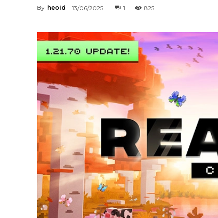
By
heoid
13/06/2025
1
825