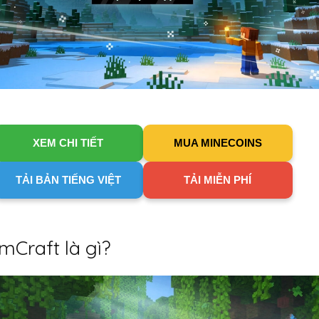
XEM CHI TIẾT
MUA MINECOINS
TẢI BẢN TIẾNG VIỆT
TẢI MIỄN PHÍ
mCraft là gì?