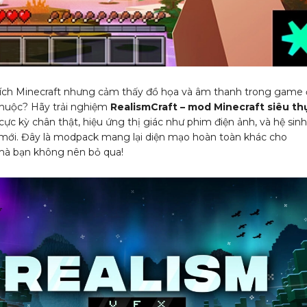
ích Minecraft nhưng cảm thấy đồ họa và âm thanh trong game 
huộc? Hãy trải nghiệm
RealismCraft – mod Minecraft siêu th
cực kỳ chân thật, hiệu ứng thị giác như phim điện ảnh, và hệ sinh
mới. Đây là modpack mang lại diện mạo hoàn toàn khác cho
mà bạn không nên bỏ qua!