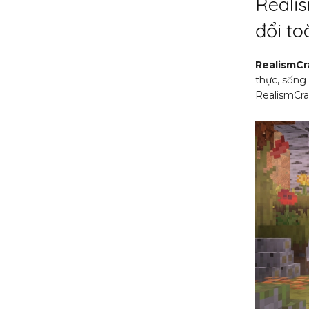
Realis
đổi to
RealismCr
thực, sống
RealismCra