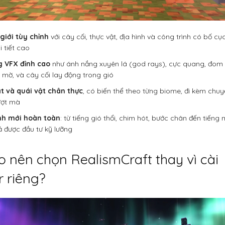
giới tùy chỉnh
với cây cối, thực vật, địa hình và công trình có bố cục
i tiết cao
g VFX đỉnh cao
như ánh nắng xuyên lá (god rays), cực quang, đom
 mờ, và cây cối lay động trong gió
t và quái vật chân thực
, có biến thể theo từng biome, đi kèm chu
ợt mà
h mới hoàn toàn
: từ tiếng gió thổi, chim hót, bước chân đến tiếng
cả được đầu tư kỹ lưỡng
o nên chọn RealismCraft thay vì cài
 riêng?