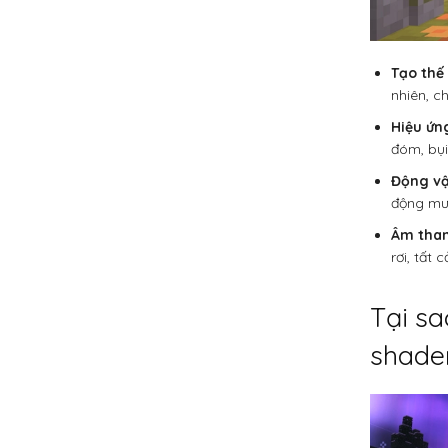
Tạo thế 
nhiên, ch
Hiệu ứn
đóm, bụi
Động vậ
động mư
Âm than
rơi, tất 
Tại sa
shader