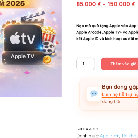
85.000
₫
–
150.000
₫
g
t
8
N
ạp mã quà tặng Apple vào App 
Apple Arcade, Apple TV+ và Appl
1
kết Apple ID và kích hoạt ưu đãi
Mã
Thêm vào giỏ
quà
tặng
Apple
Bạn đang gặp
Arcade,
Music,
Liên hệ hỗ trợ 
TV+
dàng hơn.
&
Fitness
số
lượng
SKU:
AP-001
Danh mục:
Apple ++
,
Tài kho