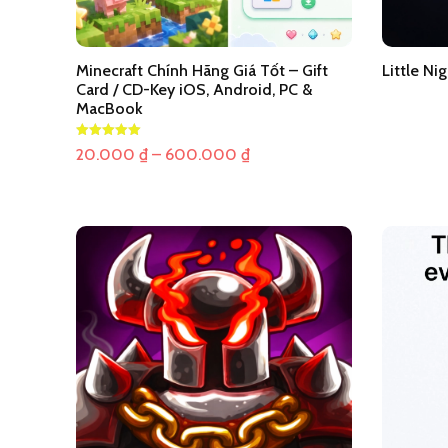
Minecraft Chính Hãng Giá Tốt – Gift
Little Ni
Card / CD-Key iOS, Android, PC &
MacBook
Khoảng
20.000
₫
–
600.000
₫
giá:
từ
20.000 ₫
đến
600.000 ₫