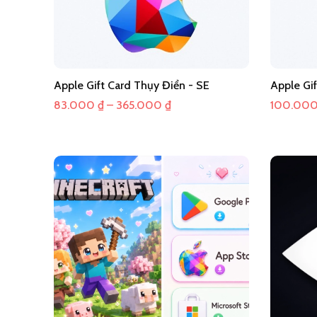
Apple Gift Card Thụy Điển - SE
Apple Gi
Khoảng
83.000
₫
–
365.000
₫
100.00
giá:
từ
83.000 ₫
đến
365.000 ₫