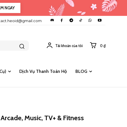
EM NGAY
tact.heoid@gmail.com
Tài khoản của tôi
0 ₫
Cụ)
Dịch Vụ Thanh Toán Hộ
BLOG
Arcade, Music, TV+ & Fitness