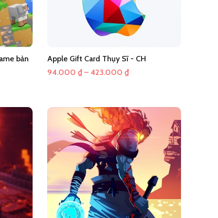
game bản
Apple Gift Card Thụy Sĩ - CH
Khoảng
94.000
₫
–
423.000
₫
giá:
từ
94.000 ₫
đến
423.000 ₫