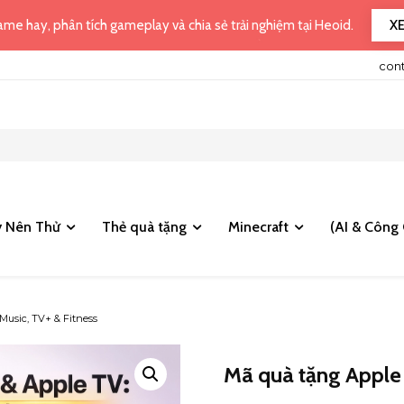
X
me hay, phân tích gameplay và chia sẻ trải nghiệm tại Heoid.
con
 Nên Thử
Thẻ quà tặng
Minecraft
(AI & Công 
Music, TV+ & Fitness
Mã quà tặng Apple 