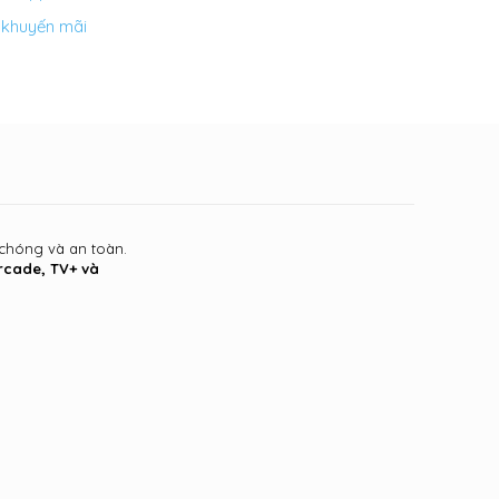
 khuyến mãi
 chóng và an toàn.
Arcade, TV+ và