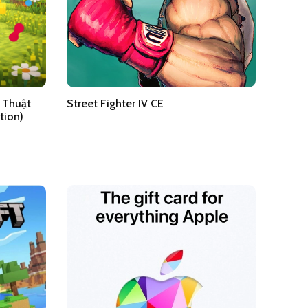
 Thuật
Street Fighter IV CE
tion)