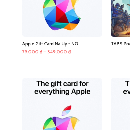
Apple Gift Card Na Uy - NO
TABS Poc
Khoảng
79.000
₫
–
349.000
₫
giá:
từ
79.000 ₫
đến
349.000 ₫