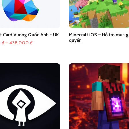
ft Card Vương Quốc Anh - UK
Minecraft iOS – Hỗ trợ mua 
quyền
Khoảng
0
₫
–
438.000
₫
giá:
từ
100.000 ₫
đến
438.000 ₫