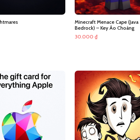
ghtmares
Minecraft Menace Cape (Java
Bedrock) – Key Áo Choàng
30.000
₫