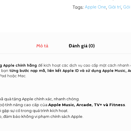
Tags:
Apple One
,
Giải trí
,
Gói
Mô tả
Đánh giá (0)
g Apple chính hãng
để kích hoạt các dịch vụ cao cấp một cách nhanh
n bạn
từng bước nạp mã, liên kết Apple ID và sử dụng Apple Music, 
iPad hoặc Mac.
 quà tặng Apple chính xác, nhanh chóng.
 bộ tính năng cao cấp của
Apple Music, Arcade, TV+ và Fitness
.
i gặp sự cố trong quá trình kích hoạt.
p, đảm bảo không vi phạm chính sách Apple.