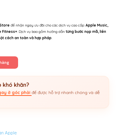
Khoảng
iá:
ừ
5.000 ₫
Store
để nhận ngay ưu đãi cho các dịch vụ cao cấp:
Apple Music,
đến
e Fitness+
. Dịch vụ bao gồm hướng dẫn
từng bước nạp mã, liên
50.000 ₫
 một cách an toàn và hợp pháp
.
 hàng
 khó khăn?
ngay ở góc phải
để được hỗ trợ nhanh chóng và dễ
ản Apple